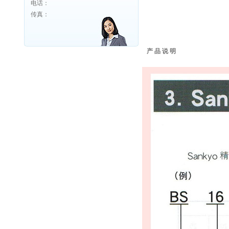
电话：
传真：
产 品 说 明