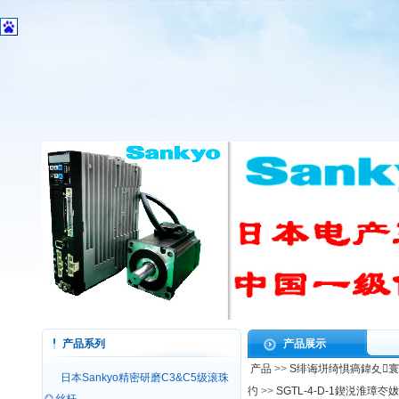
产品系列
产品展示
产品
>>
S绯诲垪绮惧瘑鍏夊寰
日本Sankyo精密研磨C3&C5级滚珠
彴
>>
SGTL-4-D-1鍥涚淮璋冭