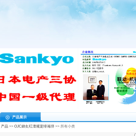
产品展示
产品
>>
OJC鍏夊叿澶规寔绯诲垪
>> 所有小类